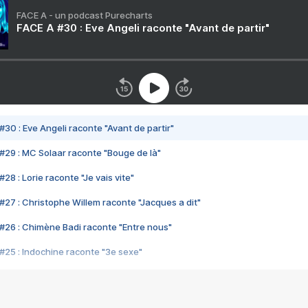
FACE A - un podcast Purecharts
FACE A #30 : Eve Angeli raconte "Avant de partir"
#30 : Eve Angeli raconte "Avant de partir"
#29 : MC Solaar raconte "Bouge de là"
28 : Lorie raconte "Je vais vite"
#27 : Christophe Willem raconte "Jacques a dit"
#26 : Chimène Badi raconte "Entre nous"
#25 : Indochine raconte "3e sexe"
#24 : Zaho raconte "C'est chelou"
#23 : Patrick Bruel raconte "Au café des délices"