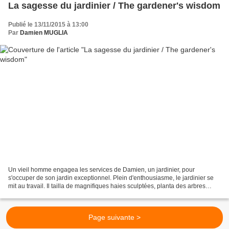
La sagesse du jardinier / The gardener's wisdom
Publié le 13/11/2015 à 13:00
Par
Damien MUGLIA
Un vieil homme engagea les services de Damien, un jardinier, pour
s'occuper de son jardin exceptionnel. Plein d'enthousiasme, le jardinier se
mit au travail. Il tailla de magnifiques haies sculptées, planta des arbres
fruitiers et tondit la pelouse impeccablement,...
Page suivante >