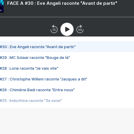
FACE A #30 : Eve Angeli raconte "Avant de partir"
#30 : Eve Angeli raconte "Avant de partir"
#29 : MC Solaar raconte "Bouge de là"
28 : Lorie raconte "Je vais vite"
#27 : Christophe Willem raconte "Jacques a dit"
#26 : Chimène Badi raconte "Entre nous"
#25 : Indochine raconte "3e sexe"
#24 : Zaho raconte "C'est chelou"
#23 : Patrick Bruel raconte "Au café des délices"
#22 : Kyo raconte "Le chemin"