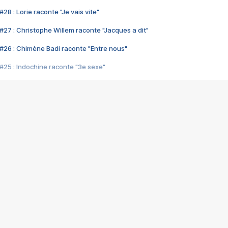
28 : Lorie raconte "Je vais vite"
#27 : Christophe Willem raconte "Jacques a dit"
#26 : Chimène Badi raconte "Entre nous"
#25 : Indochine raconte "3e sexe"
#24 : Zaho raconte "C'est chelou"
#23 : Patrick Bruel raconte "Au café des délices"
#22 : Kyo raconte "Le chemin"
#21 : Nolwenn Leroy raconte "Cassé"
#20 : Patrick Hernandez raconte "Born to be alive"
#19 : Lorie raconte "Près de moi"
#18 : Michael Jones raconte "A nos actes manqués" (avec Jean-Jacque
#17 : Khaled raconte "Aïcha"